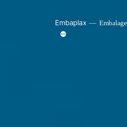
Pular
para
Embaplax
Embalage
o
conteúdo