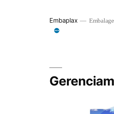
Pular
para
Embaplax
Embalage
o
conteúdo
Gerenciam