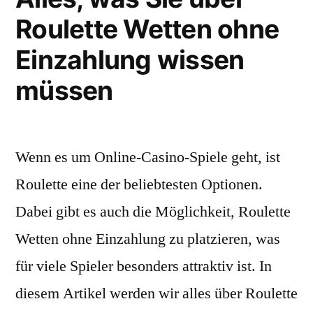
Roulette Wetten ohne
Einzahlung wissen
müssen
Wenn es um Online-Casino-Spiele geht, ist
Roulette eine der beliebtesten Optionen.
Dabei gibt es auch die Möglichkeit, Roulette
Wetten ohne Einzahlung zu platzieren, was
für viele Spieler besonders attraktiv ist. In
diesem Artikel werden wir alles über Roulette