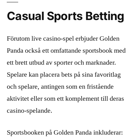
Casual Sports Betting
Förutom live casino-spel erbjuder Golden
Panda också ett omfattande sportsbook med
ett brett utbud av sporter och marknader.
Spelare kan placera bets på sina favoritlag
och spelare, antingen som en fristående
aktivitet eller som ett komplement till deras
casino-spelande.
Sportsbooken på Golden Panda inkluderar: