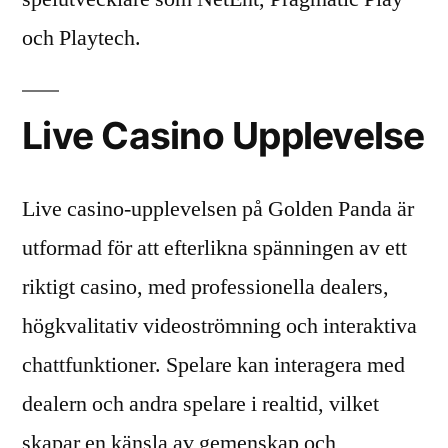
och Playtech.
Live Casino Upplevelse
Live casino-upplevelsen på Golden Panda är
utformad för att efterlikna spänningen av ett
riktigt casino, med professionella dealers,
högkvalitativ videoströmning och interaktiva
chattfunktioner. Spelare kan interagera med
dealern och andra spelare i realtid, vilket
skapar en känsla av gemenskap och