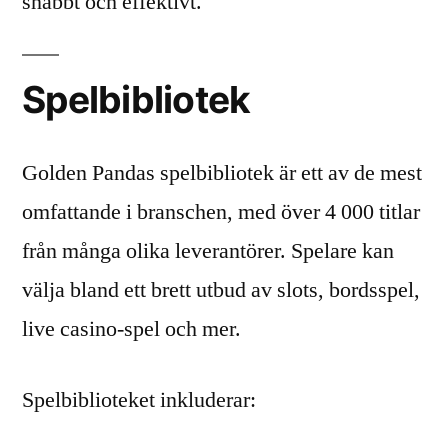
snabbt och effektivt.
Spelbibliotek
Golden Pandas spelbibliotek är ett av de mest
omfattande i branschen, med över 4 000 titlar
från många olika leverantörer. Spelare kan
välja bland ett brett utbud av slots, bordsspel,
live casino-spel och mer.
Spelbiblioteket inkluderar: