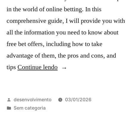
in the world of online betting. In this
comprehensive guide, I will provide you with
all the information you need to know about
free bet offers, including how to take
advantage of them, the pros and cons, and
“The
tips
Continue lendo
Ultimate
Guide
Publicado
desenvolvimento
03/01/2026
to
por
Publicado
Sem categoria
Free
em
Bet”