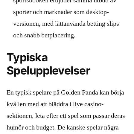
sportsbooken erbjuder samma utbud av
sporter och marknader som desktop-
versionen, med lättanvända betting slips
och snabb betplacering.
Typiska
Spelupplevelser
En typisk spelare på Golden Panda kan börja
kvällen med att bläddra i live casino-
sektionen, leta efter ett spel som passar deras
humör och budget. De kanske spelar några