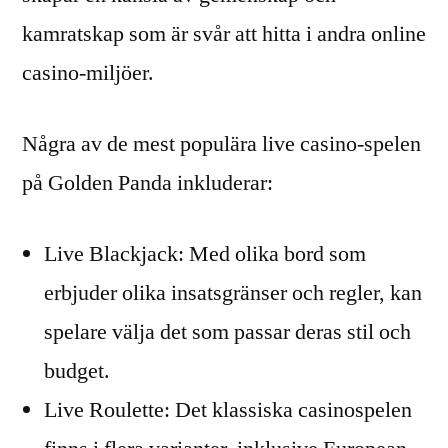
kamratskap som är svår att hitta i andra online
casino-miljöer.
Några av de mest populära live casino-spelen
på Golden Panda inkluderar:
Live Blackjack: Med olika bord som
erbjuder olika insatsgränser och regler, kan
spelare välja det som passar deras stil och
budget.
Live Roulette: Det klassiska casinospelen