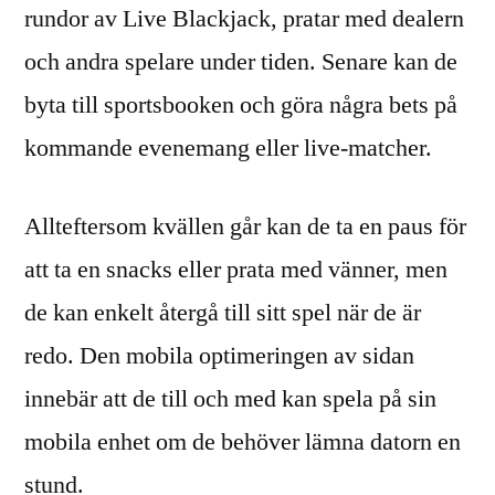
rundor av Live Blackjack, pratar med dealern
och andra spelare under tiden. Senare kan de
byta till sportsbooken och göra några bets på
kommande evenemang eller live-matcher.
Allteftersom kvällen går kan de ta en paus för
att ta en snacks eller prata med vänner, men
de kan enkelt återgå till sitt spel när de är
redo. Den mobila optimeringen av sidan
innebär att de till och med kan spela på sin
mobila enhet om de behöver lämna datorn en
stund.