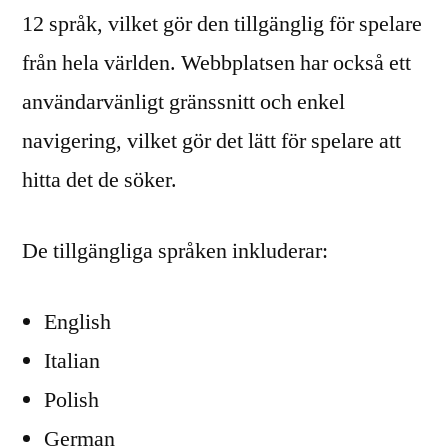
12 språk, vilket gör den tillgänglig för spelare
från hela världen. Webbplatsen har också ett
användarvänligt gränssnitt och enkel
navigering, vilket gör det lätt för spelare att
hitta det de söker.
De tillgängliga språken inkluderar:
English
Italian
Polish
German