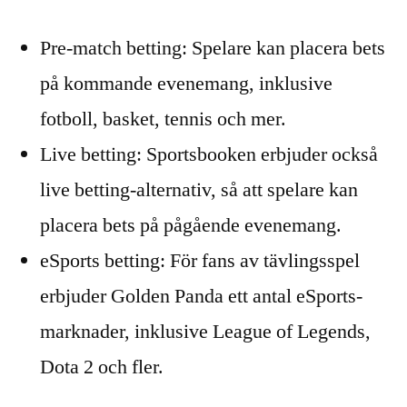
Pre-match betting: Spelare kan placera bets
på kommande evenemang, inklusive
fotboll, basket, tennis och mer.
Live betting: Sportsbooken erbjuder också
live betting-alternativ, så att spelare kan
placera bets på pågående evenemang.
eSports betting: För fans av tävlingsspel
erbjuder Golden Panda ett antal eSports-
marknader, inklusive League of Legends,
Dota 2 och fler.