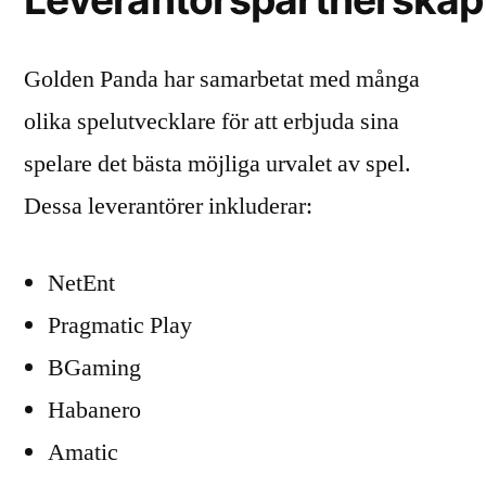
Golden Panda har samarbetat med många
olika spelutvecklare för att erbjuda sina
spelare det bästa möjliga urvalet av spel.
Dessa leverantörer inkluderar:
NetEnt
Pragmatic Play
BGaming
Habanero
Amatic