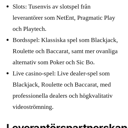
Slots: Tusenvis av slotspel från
leverantörer som NetEnt, Pragmatic Play
och Playtech.
Bordsspel: Klassiska spel som Blackjack,
Roulette och Baccarat, samt mer ovanliga
alternativ som Poker och Sic Bo.
Live casino-spel: Live dealer-spel som
Blackjack, Roulette och Baccarat, med
professionella dealers och högkvalitativ
videoströmning.
Leverantörspartnerskap