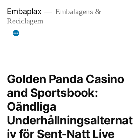
Pular
Embaplax
Embalagens &
para
Reciclagem
o
conteúdo
Golden Panda Casino
and Sportsbook:
Oändliga
Underhållningsalternat
iv för Sent-Natt Live