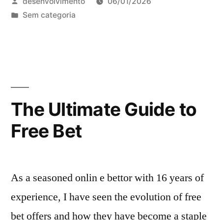
Publicado
desenvolvimento
06/01/2026
por
Publicado
Sem categoria
em
The Ultimate Guide to
Free Bet
As a seasoned onlin e bettor with 16 years of
experience, I have seen the evolution of free
bet offers and how they have become a staple