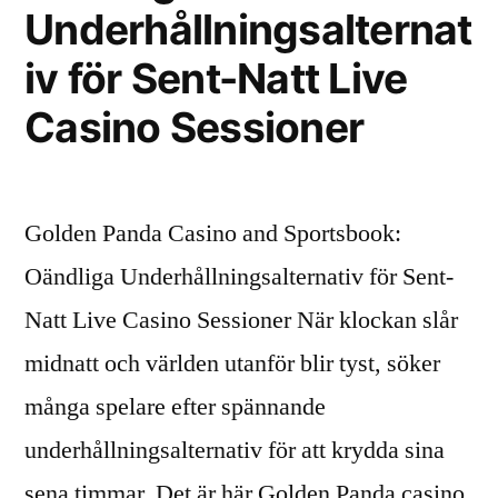
Underhållningsalternat
iv för Sent-Natt Live
Casino Sessioner
Golden Panda Casino and Sportsbook:
Oändliga Underhållningsalternativ för Sent-
Natt Live Casino Sessioner När klockan slår
midnatt och världen utanför blir tyst, söker
många spelare efter spännande
underhållningsalternativ för att krydda sina
sena timmar. Det är här Golden Panda casino