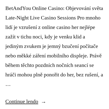
BetAndYou Online Casino: Objevování světa
Late-Night Live Casino Sessions Pro mnoho
lidí je vzrušení z online casino her nejlépe
zažít v tichu noci, kdy je venku klid a
jediným zvukem je jemný bzučení počítače
nebo měkké záření mobilního displeje. Právě
během těchto pozdních nočních seancí se
hráči mohou plně ponořit do her, bez rušení, a
…
“BetAndYou
Continue lendo