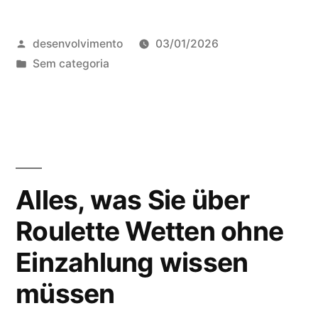
Publicado
desenvolvimento
03/01/2026
por
Publicado
Sem categoria
em
Alles, was Sie über
Roulette Wetten ohne
Einzahlung wissen
müssen