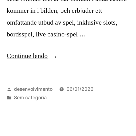
kommer in i bilden, och erbjuder ett
omfattande utbud av spel, inklusive slots,
bordsspel, live casino-spel …
“Golden
Continue lendo
Panda
Casino
Publicado
desenvolvimento
06/01/2026
and
por
Publicado
Sem categoria
Sportsbook:
em
Oändliga
Underhållningsalternativ