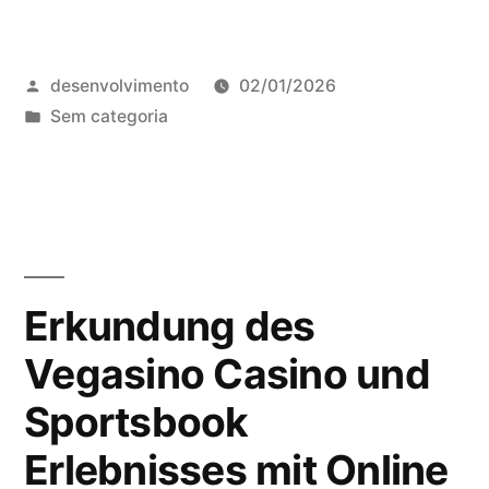
Online
Casino:
Publicado
desenvolvimento
02/01/2026
Objevování
por
Publicado
Sem categoria
světa
em
Late-
Night
Live
Casino
Erkundung des
Sessions”
Vegasino Casino und
Sportsbook
Erlebnisses mit Online