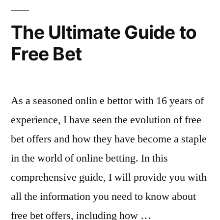
för
Sent-
The Ultimate Guide to
Natt
Free Bet
Live
Casino
Sessioner”
As a seasoned onlin e bettor with 16 years of
experience, I have seen the evolution of free
bet offers and how they have become a staple
in the world of online betting. In this
comprehensive guide, I will provide you with
all the information you need to know about
free bet offers, including how …