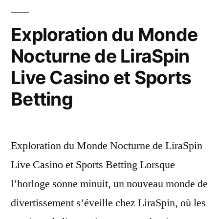
av
Oändlig
Exploration du Monde
Underhållning
Nocturne de LiraSpin
med
Live Casino et Sports
Slots
Betting
och
Live
Games”
Exploration du Monde Nocturne de LiraSpin
Live Casino et Sports Betting Lorsque
l’horloge sonne minuit, un nouveau monde de
divertissement s’éveille chez LiraSpin, où les