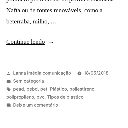
Nafta ou de fontes renováveis, como a
beterraba, milho, …
“Conheça
Continue lendo
os
7
Publicado
Lanna imédia comunicação
18/05/2018
tipos
por
Publicado
Sem categoria
de
em
Tags:
pead
,
pebd
,
pet
,
Plástico
,
poliestireno
,
usos
polipropileno
,
pvc
,
Tipos de plástico
em
Deixe um comentário
do
Conheça
plástico”
os