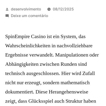
Publicado
desenvolvimento
08/12/2025
por
em
Deixe um comentário
Wie
Wahrscheinlichkeiten
SpinEmpire Casino ist ein System, das
das
Spielerlebnis
Wahrscheinlichkeiten in nachvollziehbare
im
Ergebnisse verwandelt. Manipulationen oder
SpinEmpire
Casino
Abhängigkeiten zwischen Runden sind
formen
technisch ausgeschlossen. Hier wird Zufall
nicht nur erzeugt, sondern mathematisch
dokumentiert. Diese Herangehensweise
zeigt, dass Glücksspiel auch Struktur haben