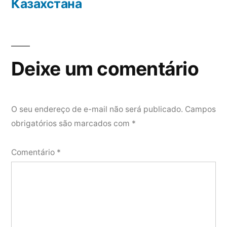
Казахстана
Deixe um comentário
O seu endereço de e-mail não será publicado.
Campos
obrigatórios são marcados com
*
Comentário
*