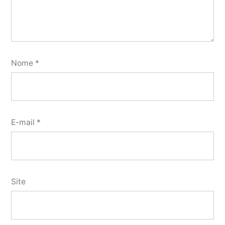
Nome
*
E-mail
*
Site