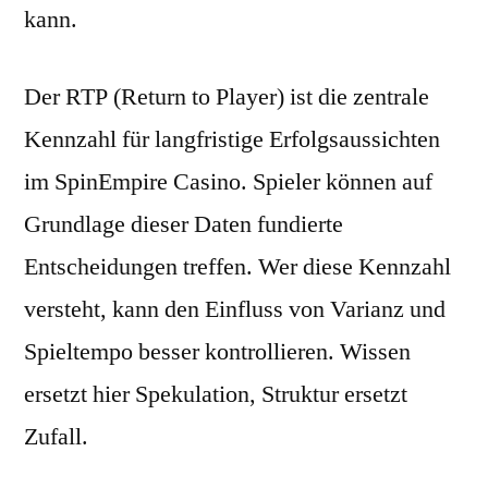
kann.
Der RTP (Return to Player) ist die zentrale
Kennzahl für langfristige Erfolgsaussichten
im SpinEmpire Casino. Spieler können auf
Grundlage dieser Daten fundierte
Entscheidungen treffen. Wer diese Kennzahl
versteht, kann den Einfluss von Varianz und
Spieltempo besser kontrollieren. Wissen
ersetzt hier Spekulation, Struktur ersetzt
Zufall.