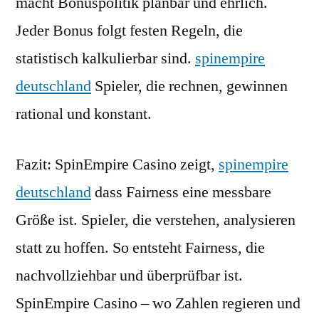
macht Bonuspolitik planbar und ehrlich.
Jeder Bonus folgt festen Regeln, die
statistisch kalkulierbar sind.
spinempire
deutschland
Spieler, die rechnen, gewinnen
rational und konstant.
Fazit: SpinEmpire Casino zeigt,
spinempire
deutschland
dass Fairness eine messbare
Größe ist. Spieler, die verstehen, analysieren
statt zu hoffen. So entsteht Fairness, die
nachvollziehbar und überprüfbar ist.
SpinEmpire Casino – wo Zahlen regieren und