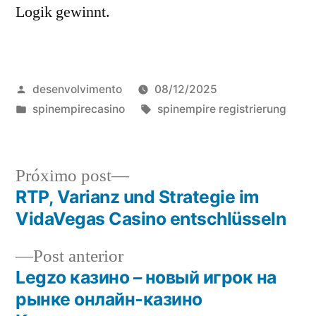
Logik gewinnt.
Publicado
desenvolvimento
08/12/2025
por
Publicado
Tags:
spinempirecasino
spinempire registrierung
em
Próximo
Próximo post
post:
RTP, Varianz und Strategie im
Navegação
VidaVegas Casino entschlüsseln
de
Post
Post anterior
Post
anterior:
Legzo казино – новый игрок на
рынке онлайн‑казино