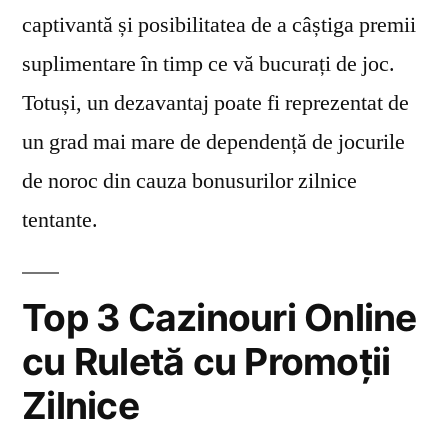
captivantă și posibilitatea de a câștiga premii
suplimentare în timp ce vă bucurați de joc.
Totuși, un dezavantaj poate fi reprezentat de
un grad mai mare de dependență de jocurile
de noroc din cauza bonusurilor zilnice
tentante.
Top 3 Cazinouri Online
cu Ruletă cu Promoții
Zilnice