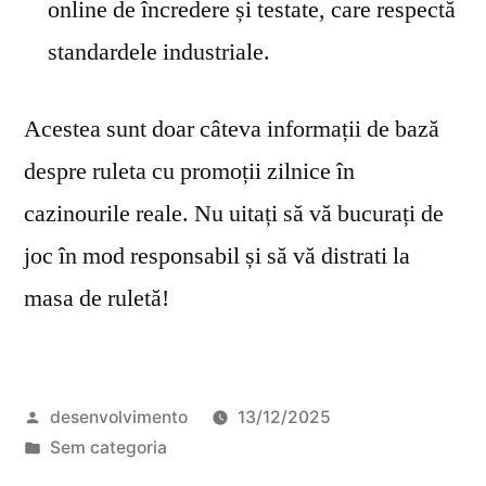
online de încredere și testate, care respectă
standardele industriale.
Acestea sunt doar câteva informații de bază
despre ruleta cu promoții zilnice în
cazinourile reale. Nu uitați să vă bucurați de
joc în mod responsabil și să vă distrati la
masa de ruletă!
Publicado
desenvolvimento
13/12/2025
por
Publicado
Sem categoria
em