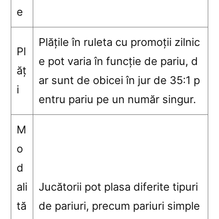
e
Plățile în ruleta cu promoții zilnic
Pl
e pot varia în funcție de pariu, d
ăț
ar sunt de obicei în jur de 35:1 p
i
entru pariu pe un număr singur.
M
o
d
ali
Jucătorii pot plasa diferite tipuri
tă
de pariuri, precum pariuri simple