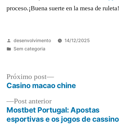
proceso.¡Buena suerte en la mesa de ruleta!
Publicado
desenvolvimento
14/12/2025
por
Publicado
Sem categoria
em
Próximo
Próximo post
post:
Casino macao chine
Navegação
Post
Post anterior
de
anterior:
Mostbet Portugal: Apostas
Post
esportivas e os jogos de cassino