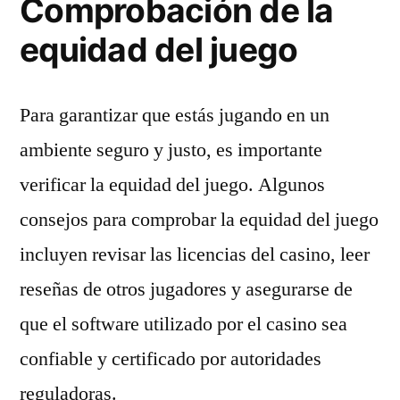
Comprobación de la
equidad del juego
Para garantizar que estás jugando en un
ambiente seguro y justo, es importante
verificar la equidad del juego. Algunos
consejos para comprobar la equidad del juego
incluyen revisar las licencias del casino, leer
reseñas de otros jugadores y asegurarse de
que el software utilizado por el casino sea
confiable y certificado por autoridades
reguladoras.