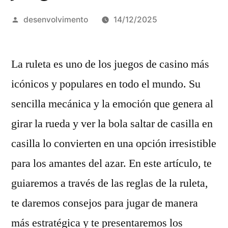
Publicado
desenvolvimento
14/12/2025
por
La ruleta es uno de los juegos de casino más
icónicos y populares en todo el mundo. Su
sencilla mecánica y la emoción que genera al
girar la rueda y ver la bola saltar de casilla en
casilla lo convierten en una opción irresistible
para los amantes del azar. En este artículo, te
guiaremos a través de las reglas de la ruleta,
te daremos consejos para
jugar de manera
más estratégica y te presentaremos los