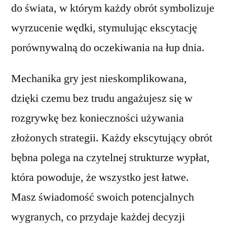
do świata, w którym każdy obrót symbolizuje
wyrzucenie wędki, stymulując ekscytację
porównywalną do oczekiwania na łup dnia.
Mechanika gry jest nieskomplikowana,
dzięki czemu bez trudu angażujesz się w
rozgrywkę bez konieczności używania
złożonych strategii. Każdy ekscytujący obrót
bębna polega na czytelnej strukturze wypłat,
która powoduje, że wszystko jest łatwe.
Masz świadomość swoich potencjalnych
wygranych, co przydaje każdej decyzji