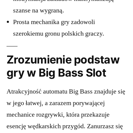
szanse na wygraną.
Prosta mechanika gry zadowoli
szerokiemu gronu polskich graczy.
Zrozumienie podstaw
gry w Big Bass Slot
Atrakcyjność automatu Big Bass znajduje się
w jego łatwej, a zarazem porywającej
mechanice rozgrywki, która przekazuje
esencję wędkarskich przygód. Zanurzasz się