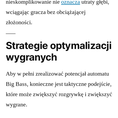
nieskomplikowanie nie
oznacza
utraty głębi,
wciągając gracza bez obciążającej
złożoności.
Strategie optymalizacji
wygranych
Aby w pełni zrealizować potencjał automatu
Big Bass, konieczne jest taktyczne podejście,
które może zwiększyć rozgrywkę i zwiększyć
wygrane.