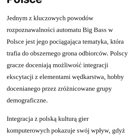
Jednym z kluczowych powodów
rozpoznawalności automatu Big Bass w
Polsce jest jego pociągająca tematyka, która
trafia do obszernego grona odbiorców. Polscy
gracze doceniają możliwość integracji
ekscytacji z elementami wędkarstwa, hobby
docenianego przez zróżnicowane grupy
demograficzne.
Integracja z polską kulturą gier
komputerowych pokazuje swój wpływ, gdyż