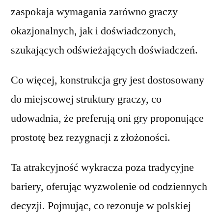
zaspokaja wymagania zarówno graczy
okazjonalnych, jak i doświadczonych,
szukających odświeżających doświadczeń.
Co więcej, konstrukcja gry jest dostosowany
do miejscowej struktury graczy, co
udowadnia, że preferują oni gry proponujące
prostotę bez rezygnacji z złożoności.
Ta atrakcyjność wykracza poza tradycyjne
bariery, oferując wyzwolenie od codziennych
decyzji. Pojmując, co rezonuje w polskiej