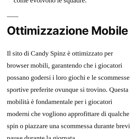
come evolvono le squadre.
Ottimizzazione Mobile
Il sito di Candy Spinz è ottimizzato per
browser mobili, garantendo che i giocatori
possano godersi i loro giochi e le scommesse
sportive preferite ovunque si trovino. Questa
mobilità è fondamentale per i giocatori
moderni che vogliono approfittare di qualche
spin o piazzare una scommessa durante brevi
pause durante la giornata.