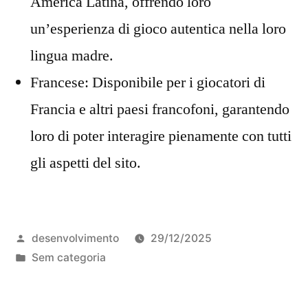
America Latina, offrendo loro
un’esperienza di gioco autentica nella loro
lingua madre.
Francese: Disponibile per i giocatori di
Francia e altri paesi francofoni, garantendo
loro di poter interagire pienamente con tutti
gli aspetti del sito.
Publicado
desenvolvimento
29/12/2025
por
Publicado
Sem categoria
em