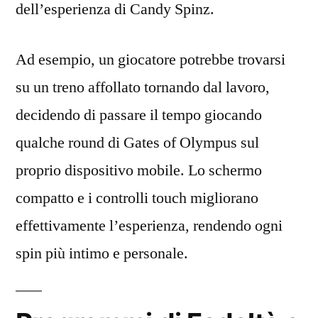
dell’esperienza di Candy Spinz.
Ad esempio, un giocatore potrebbe trovarsi
su un treno affollato tornando dal lavoro,
decidendo di passare il tempo giocando
qualche round di Gates of Olympus sul
proprio dispositivo mobile. Lo schermo
compatto e i controlli touch migliorano
effettivamente l’esperienza, rendendo ogni
spin più intimo e personale.