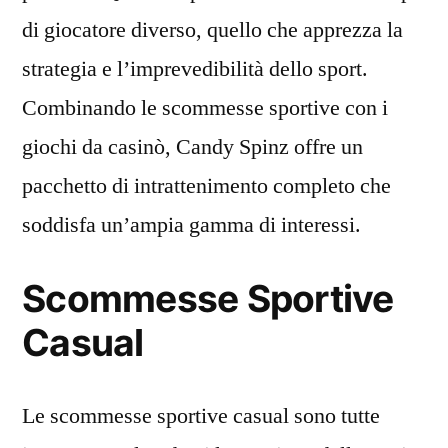
di giocatore diverso, quello che apprezza la
strategia e l’imprevedibilità dello sport.
Combinando le scommesse sportive con i
giochi da casinò, Candy Spinz offre un
pacchetto di intrattenimento completo che
soddisfa un’ampia gamma di interessi.
Scommesse Sportive
Casual
Le scommesse sportive casual sono tutte