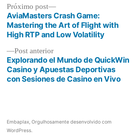
Próximo
Próximo post
post:
AviaMasters Crash Game:
Navegação
Mastering the Art of Flight with
de
High RTP and Low Volatility
Post
Post
Post anterior
anterior:
Explorando el Mundo de QuickWin
Casino y Apuestas Deportivas
con Sesiones de Casino en Vivo
Embaplax
,
Orgulhosamente desenvolvido com
WordPress.