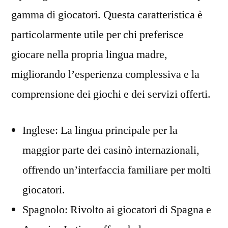
gamma di giocatori. Questa caratteristica è
particolarmente utile per chi preferisce
giocare nella propria lingua madre,
migliorando l’esperienza complessiva e la
comprensione dei giochi e dei servizi offerti.
Inglese: La lingua principale per la
maggior parte dei casinò internazionali,
offrendo un’interfaccia familiare per molti
giocatori.
Spagnolo: Rivolto ai giocatori di Spagna e