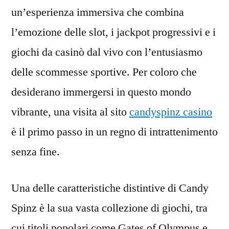
un’esperienza immersiva che combina
l’emozione delle slot, i jackpot progressivi e i
giochi da casinò dal vivo con l’entusiasmo
delle scommesse sportive. Per coloro che
desiderano immergersi in questo mondo
vibrante, una visita al sito
candyspinz casino
è il primo passo in un regno di intrattenimento
senza fine.
Una delle caratteristiche distintive di Candy
Spinz è la sua vasta collezione di giochi, tra
cui titoli popolari come Gates of Olympus e