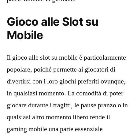
Gioco alle Slot su
Mobile
Il gioco alle slot su mobile è particolarmente
popolare, poiché permette ai giocatori di
divertirsi con i loro giochi preferiti ovunque,
in qualsiasi momento. La comodità di poter
giocare durante i tragitti, le pause pranzo o in
qualsiasi altro momento libero rende il
gaming mobile una parte essenziale