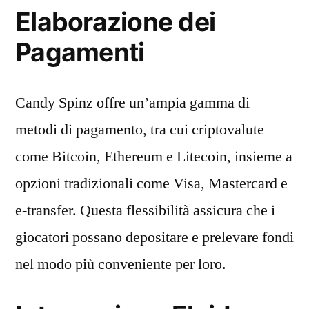
Elaborazione dei
Pagamenti
Candy Spinz offre un’ampia gamma di
metodi di pagamento, tra cui criptovalute
come Bitcoin, Ethereum e Litecoin, insieme a
opzioni tradizionali come Visa, Mastercard e
e-transfer. Questa flessibilità assicura che i
giocatori possano depositare e prelevare fondi
nel modo più conveniente per loro.