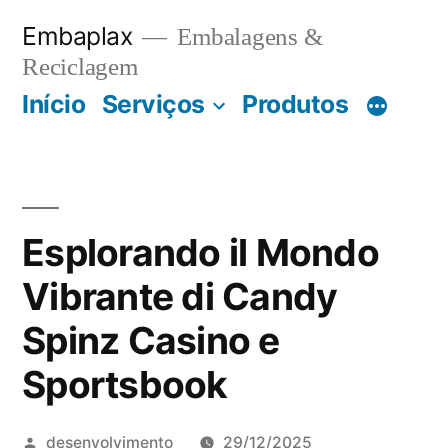
Pular
Embaplax
Embalagens &
para
Reciclagem
o
Início
Serviços
Produtos
conteúdo
Esplorando il Mondo
Vibrante di Candy
Spinz Casino e
Sportsbook
Publicado
desenvolvimento
29/12/2025