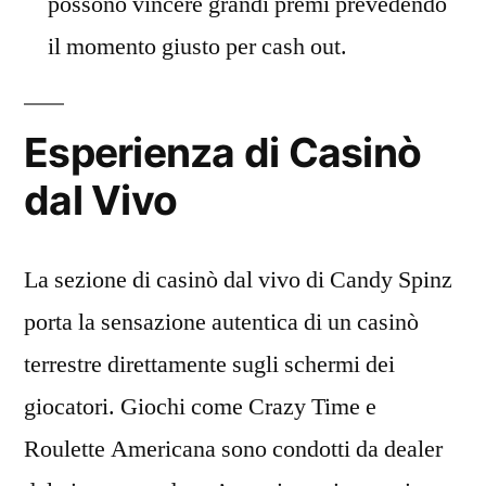
possono vincere grandi premi prevedendo
il momento giusto per cash out.
Esperienza di Casinò
dal Vivo
La sezione di casinò dal vivo di Candy Spinz
porta la sensazione autentica di un casinò
terrestre direttamente sugli schermi dei
giocatori. Giochi come Crazy Time e
Roulette Americana sono condotti da dealer