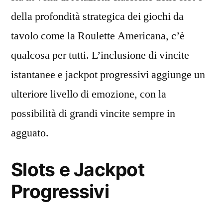
della profondità strategica dei giochi da
tavolo come la Roulette Americana, c’è
qualcosa per tutti. L’inclusione di vincite
istantanee e jackpot progressivi aggiunge un
ulteriore livello di emozione, con la
possibilità di grandi vincite sempre in
agguato.
Slots e Jackpot
Progressivi