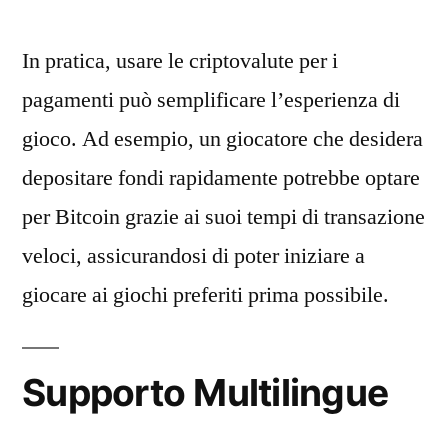
In pratica, usare le criptovalute per i
pagamenti può semplificare l’esperienza di
gioco. Ad esempio, un giocatore che desidera
depositare fondi rapidamente potrebbe optare
per Bitcoin grazie ai suoi tempi di transazione
veloci, assicurandosi di poter iniziare a
giocare ai giochi preferiti prima possibile.
Supporto Multilingue