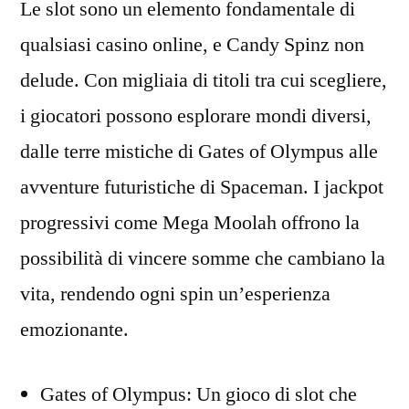
Le slot sono un elemento fondamentale di
qualsiasi casino online, e Candy Spinz non
delude. Con migliaia di titoli tra cui scegliere,
i giocatori possono esplorare mondi diversi,
dalle terre mistiche di Gates of Olympus alle
avventure futuristiche di Spaceman. I jackpot
progressivi come Mega Moolah offrono la
possibilità di vincere somme che cambiano la
vita, rendendo ogni spin un’esperienza
emozionante.
Gates of Olympus: Un gioco di slot che