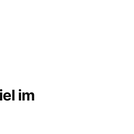
el im