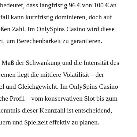
edeutet, dass langfristig 96 € von 100 € an
fall kann kurzfristig dominieren, doch auf
roßen Zahl. Im OnlySpins Casino wird diese
, um Berechenbarkeit zu garantieren.
as Maß der Schwankung und die Intensität des
men liegt die mittlere Volatilität – der
l und Gleichgewicht. Im OnlySpins Casino
che Profil – vom konservativen Slot bis zum
nntnis dieser Kennzahl ist entscheidend,
ern und Spielzeit effektiv zu planen.