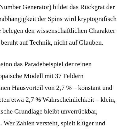
mber Generator) bildet das Rückgrat der
nabhängigkeit der Spins wird kryptografisch
e belegen den wissenschaftlichen Charakter
 beruht auf Technik, nicht auf Glauben.
sino das Paradebeispiel der reinen
opäische Modell mit 37 Feldern
 einen Hausvorteil von 2,7 % – konstant und
eten etwa 2,7 % Wahrscheinlichkeit – klein,
sche Grundlage bleibt unverrückbar,
 Wer Zahlen versteht, spielt klüger und