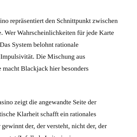
no repräsentiert den Schnittpunkt zwischen
 Wer Wahrscheinlichkeiten für jede Karte
. Das System belohnt rationale
 Impulsivität. Die Mischung aus
macht Blackjack hier besonders
ino zeigt die angewandte Seite der
che Klarheit schafft ein rationales
gewinnt der, der versteht, nicht der, der