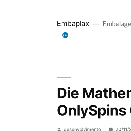
Pular
para
Embaplax
Embalage
o
conteúdo
Die Mathem
OnlySpins 
Publicado
desenvolvimento
20/11/