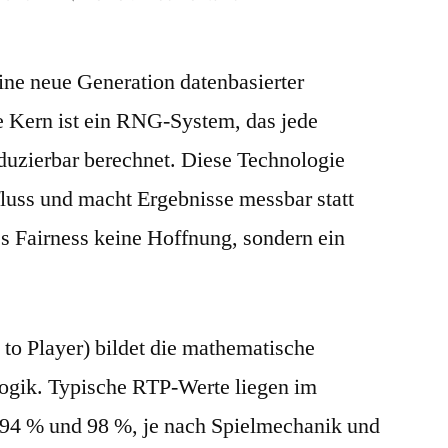
Die
Mathematik
ine neue Generation datenbasierter
hinter
dem
e Kern ist ein RNG-System, das jede
Spiel
oduzierbar berechnet. Diese Technologie
im
OnlySpins
fluss und macht Ergebnisse messbar statt
Casino
ss Fairness keine Hoffnung, sondern ein
verstehen
to Player) bildet die mathematische
ogik. Typische RTP-Werte liegen im
94 % und 98 %, je nach Spielmechanik und