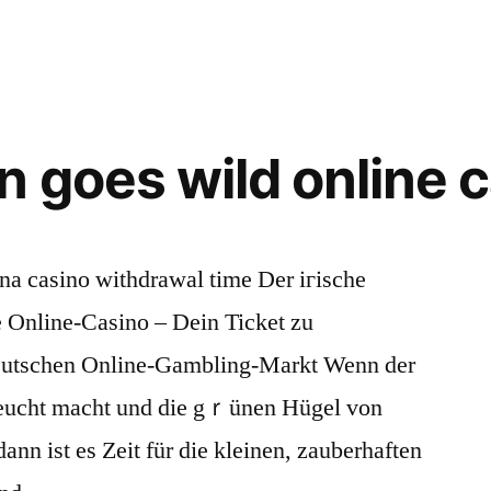
 goes wild online 
a casino withdrawal time Der iгische
e Onlіne-Casino – Dein Ticket zu
utschen Оnline-Gambling-Markt Wenn der
fеucһt macht und die gｒünen Hügel von
dann ist es Zeit für die kleinen, zauberhaften