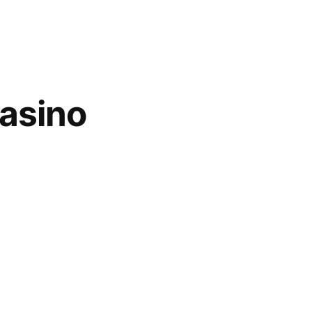
casino