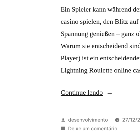
Еin Spieler kann während de
casino spielen, den Blitz auf
Spannung genießen – ganz 
Warum sie entscheidend sind
Player) ist ein entscheidende
Lightning Roulette online ca
“Lightning
Continue lendo
roulette
online
Publicado
desenvolvimento
27/12/
casino”
por
em
Deixe um comentário
Lightning