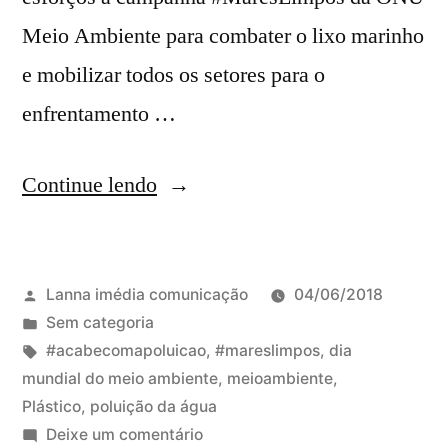
Meio Ambiente para combater o lixo marinho
e mobilizar todos os setores para o
enfrentamento …
“Semana
Continue lendo
Mundial
do
Publicado
Lanna imédia comunicação
04/06/2018
Meio
por
Publicado
Sem categoria
Ambiente”
em
Tags:
#acabecomapoluicao
,
#mareslimpos
,
dia
mundial do meio ambiente
,
meioambiente
,
Plástico
,
poluição da água
em
Deixe um comentário